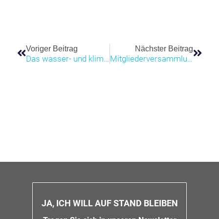
Voriger Beitrag
Nächster Beitrag
Das wasser- und klimaresiliente Neubaugebiet
Mitgliederversammlung und Vorstandsneuwahl des Kompetenznetzwerks Wasser und Energie e.V. 2024
JA, ICH WILL AUF STAND BLEIBEN