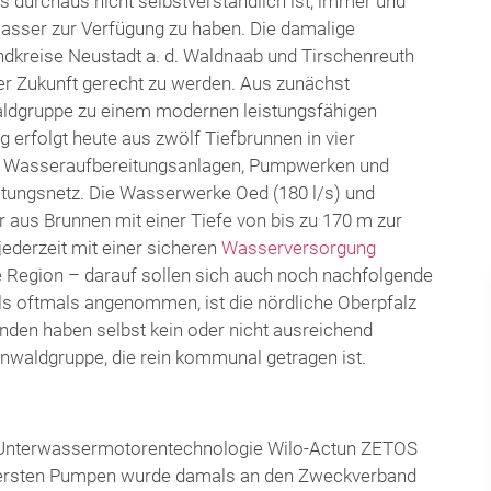
es durchaus nicht selbstverständlich ist, immer und
wasser zur Verfügung zu haben. Die damalige
kreise Neustadt a. d. Waldnaab und Tirschenreuth
r Zukunft gerecht zu werden. Aus zunächst
aldgruppe zu einem modernen leistungsfähigen
erfolgt heute aus zwölf Tiefbrunnen in vier
en Wasseraufbereitungsanlagen, Pumpwerken und
tungsnetz. Die Wasserwerke Oed (180 l/s) und
 aus Brunnen mit einer Tiefe von bis zu 170 m zur
jederzeit mit einer sicheren
Wasserversorgung
e Region – darauf sollen sich auch noch nachfolgende
s oftmals angenommen, ist die nördliche Oberpfalz
den haben selbst kein oder nicht ausreichend
nwaldgruppe, die rein kommunal getragen ist.
ue Unterwassermotorentechnologie Wilo-Actun ZETOS
 ersten Pumpen wurde damals an den Zweckverband