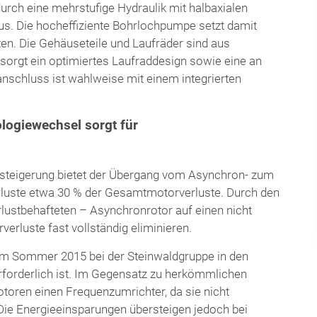
durch eine mehrstufige Hydraulik mit halbaxialen
us. Die hocheffiziente Bohrlochpumpe setzt damit
en. Die Gehäuseteile und Laufräder sind aus
 sorgt ein optimiertes Laufraddesign sowie eine an
schluss ist wahlweise mit einem integrierten
ogiewechsel sorgt für
dsteigerung bietet der Übergang vom Asynchron- zum
luste etwa 30 % der Gesamtmotorverluste. Durch den
ustbehafteten – Asynchronrotor auf einen nicht
erluste fast vollständig eliminieren.
 Sommer 2015 bei der Steinwaldgruppe in den
erforderlich ist. Im Gegensatz zu herkömmlichen
ren einen Frequenzumrichter, da sie nicht
Die Energieeinsparungen übersteigen jedoch bei