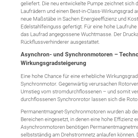
geliefert. Die neu entwickelte Pumpe zeichnet sich 
Laufrädern und einen Best-in-Class-Wirkungsgrad a
neue Maßstäbe in Sachen Energieeffizienz und Kost
Edelstahlfeinguss gefertigt. Für eine hohe Laufruhe
das Laufrad angegossene Wuchtmasse. Der Druckan
Rückflussverhinderer ausgestattet.
Asynchron- und Synchronmotoren – Technol
Wirkungsgradsteigerung
Eine hohe Chance für eine erhebliche Wirkungsgra
Synchronmotor. Gegenwärtig verursachen Rotorver
Umstieg vom stromdurchflossenen – und somit verl
durchflossenen Synchronrotor lassen sich die Rotorv
Permanentmagnet-Synchronmotoren wurden ab dem
Bereichen eingesetzt, in denen eine hohe Effizienz 
Asynchronmotoren benötigen Permanentmagnetmoto
selbstständig am Drehstromnetz anlaufen können. 