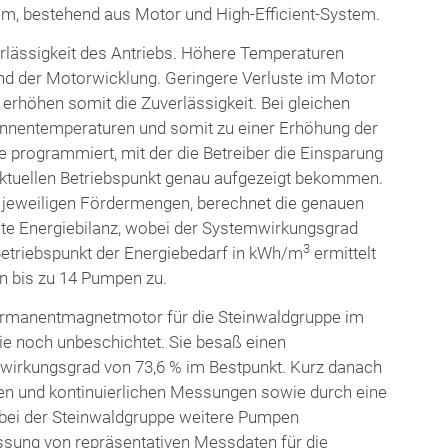
m, bestehend aus Motor und High-Efficient-System.
rlässigkeit des Antriebs. Höhere Temperaturen
und der Motorwicklung. Geringere Verluste im Motor
rhöhen somit die Zuverlässigkeit. Bei gleichen
Innentemperaturen und somit zu einer Erhöhung der
 programmiert, mit der die Betreiber die Einsparung
 aktuellen Betriebspunkt genau aufgezeigt bekommen.
 jeweiligen Fördermengen, berechnet die genauen
te Energiebilanz, wobei der Systemwirkungsgrad
3
Betriebspunkt der Energiebedarf in kWh/m
ermittelt
n bis zu 14 Pumpen zu.
ermanentmagnetmotor für die Steinwaldgruppe im
e noch unbeschichtet. Sie besaß einen
irkungsgrad von 73,6 % im Bestpunkt. Kurz danach
en und kontinuierlichen Messungen sowie durch eine
bei der Steinwaldgruppe weitere Pumpen
fassung von repräsentativen Messdaten für die