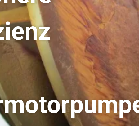
zienz
rmotorpump