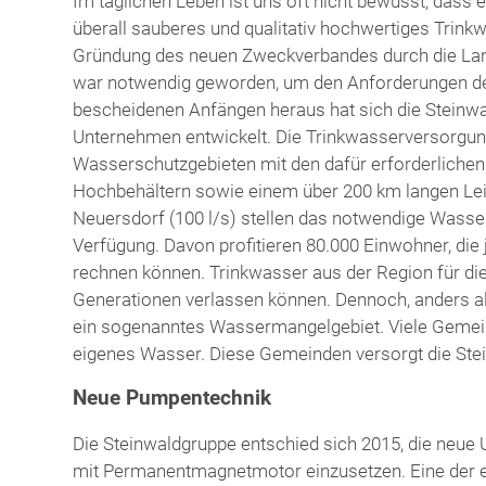
Im täglichen Leben ist uns oft nicht bewusst, dass 
überall sauberes und qualitativ hochwertiges Trink
Gründung des neuen Zweckverbandes durch die Land
war notwendig geworden, um den Anforderungen de
bescheidenen Anfängen heraus hat sich die Steinw
Unternehmen entwickelt. Die Trinkwasserversorgung 
Wasserschutzgebieten mit den dafür erforderlich
Hochbehältern sowie einem über 200 km langen Lei
Neuersdorf (100 l/s) stellen das notwendige Wasser
Verfügung. Davon profitieren 80.000 Einwohner, die 
rechnen können. Trinkwasser aus der Region für di
Generationen verlassen können. Dennoch, anders al
ein sogenanntes Wassermangelgebiet. Viele Gemein
eigenes Wasser. Diese Gemeinden versorgt die Stei
Neue Pumpentechnik
Die Steinwaldgruppe entschied sich 2015, die ne
mit Permanentmagnetmotor einzusetzen. Eine der