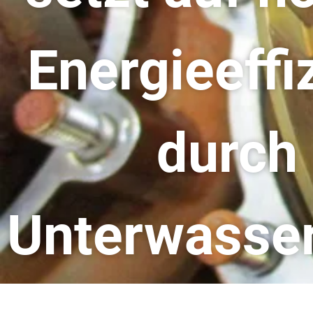
Energieeffi
durch
Unterwasse