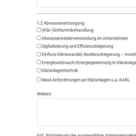
1.2 Abwasserentsorgung
(Klär-)Schlammbehandlung
Abwasserwiederverwendung im Unternehmen
Digitalisierung und Effizienzsteigerung
Einfluss Klimawandel, Resilienzsteigerung – Inves
Energieverbrauch/Energiegewinnung in Kläranlag
Kläranlagentechnik
Neue Anforderungen an Kläranlagen u.a. KARL
Weitere:
Ggf. Präzisierung der ausgewählten Interessensgebie